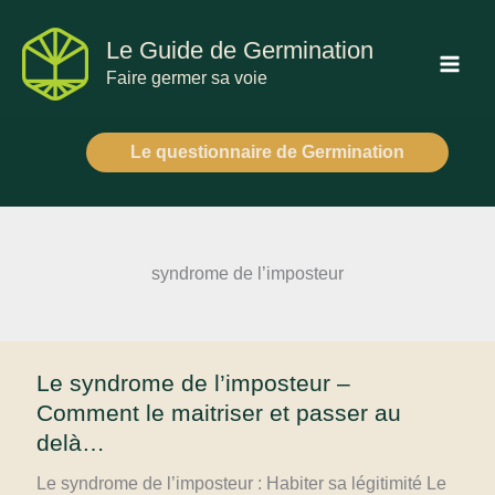
Aller
au
Le Guide de Germination
contenu
Faire germer sa voie
Le questionnaire de Germination
syndrome de l’imposteur
Le syndrome de l’imposteur –
Comment le maitriser et passer au
delà…
Le syndrome de l’imposteur : Habiter sa légitimité Le