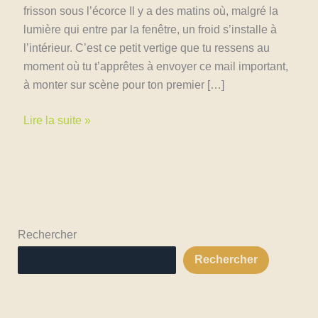
frisson sous l’écorce Il y a des matins où, malgré la
lumière qui entre par la fenêtre, un froid s’installe à
l’intérieur. C’est ce petit vertige que tu ressens au
moment où tu t’apprêtes à envoyer ce mail important,
à monter sur scène pour ton premier […]
Le
Lire la suite »
syndrome
de
l’imposteur
–
Comment
le
Rechercher
maitriser
Rechercher
et
passer
au