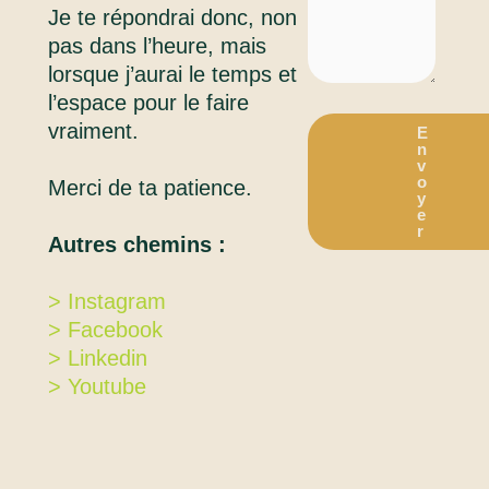
Je te répondrai donc, non
pas dans l’heure, mais
lorsque j’aurai le temps et
l’espace pour le faire
vraiment.
E
n
v
o
Merci de ta patience.
y
e
r
Autres chemins :
> Instagram
> Facebook
> Linkedin
> Youtube