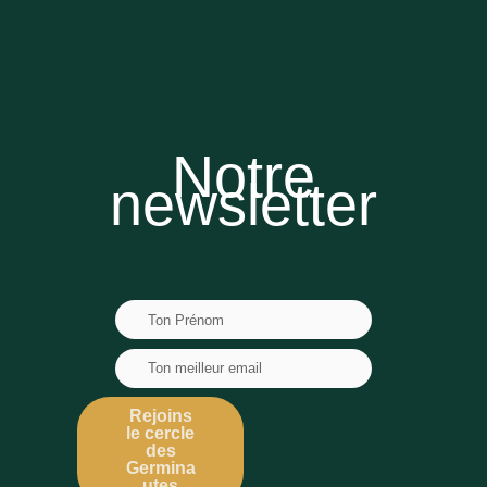
Notre
newsletter
Rejoins
le cercle
des
Germina
utes