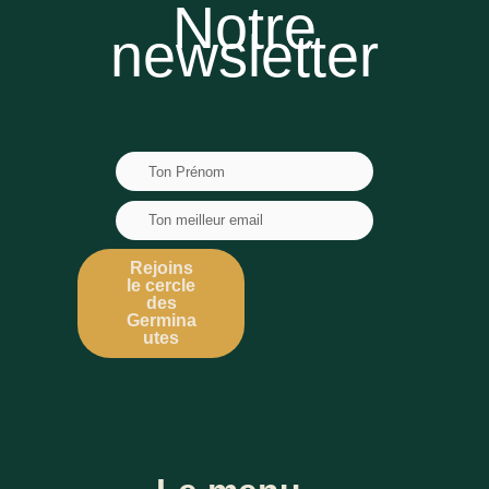
Notre
newsletter
Rejoins
le cercle
des
Germina
utes