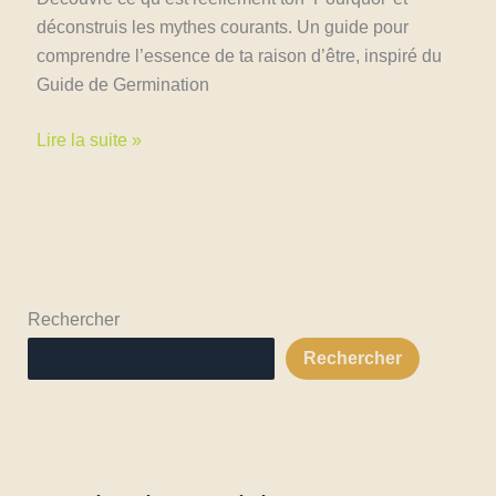
déconstruis les mythes courants. Un guide pour
comprendre l’essence de ta raison d’être, inspiré du
Guide de Germination
Au-
Lire la suite »
delà
des
Mythes
:
Ce
qu’est
Rechercher
VRAIMENT
Rechercher
ton
« Pourquoi »
(et
ce
qu’il