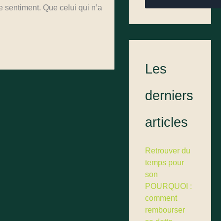
e sentiment. Que celui qui n’a
Les
derniers
articles
Retrouver du
temps pour
son
POURQUOI :
comment
rembourser