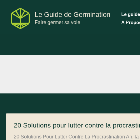
Aller
au
Le Guide de Germination
Le guide
contenu
Faire germer sa voie
A Propo
20 Solutions pour lutter contre la procrasti
20 Solutions Pour Lutter Contre La Procrastination Ah, la 