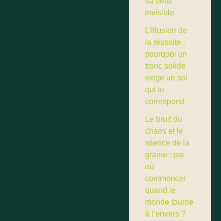
sa dette
invisible
L’illusion de
la réussite :
pourquoi un
tronc solide
exige un sol
qui te
correspond
Le bruit du
chaos et le
silence de la
graine : par
où
commencer
quand le
monde tourne
à l’envers ?