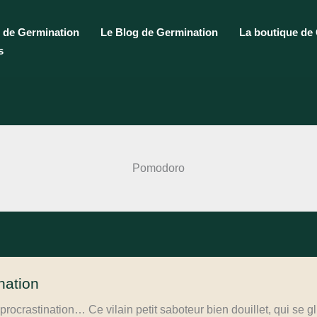
 de Germination
Le Blog de Germination
La boutique de
s
Pomodoro
nation
procrastination… Ce vilain petit saboteur bien douillet, qui se 