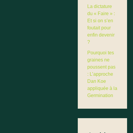
La dictature
du « Faire » :
Et si on s’en
foutait pour
enfin devenir
?
Pourquoi tes
graines ne
poussent pas
: L’approche
Dan Koe
appliquée à la
Germination