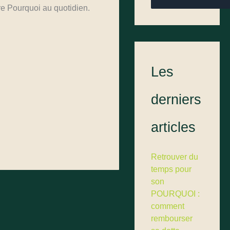
re Pourquoi au quotidien.
Les
derniers
articles
Retrouver du
temps pour
son
POURQUOI :
comment
rembourser