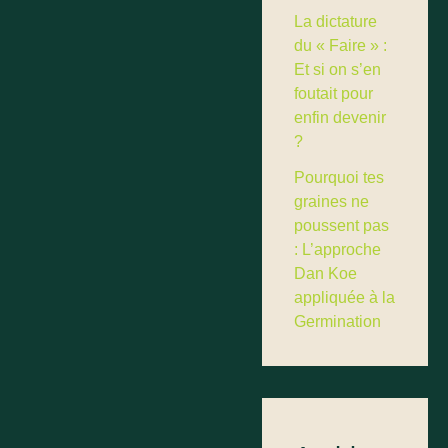
La dictature
du « Faire » :
Et si on s’en
foutait pour
enfin devenir
?
Pourquoi tes
graines ne
poussent pas
: L’approche
Dan Koe
appliquée à la
Germination