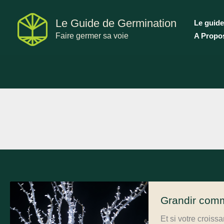
Aller
au
Le Guide de Germination
Le guide
contenu
Faire germer sa voie
A Propo
Grandir comm
Et si votre croiss