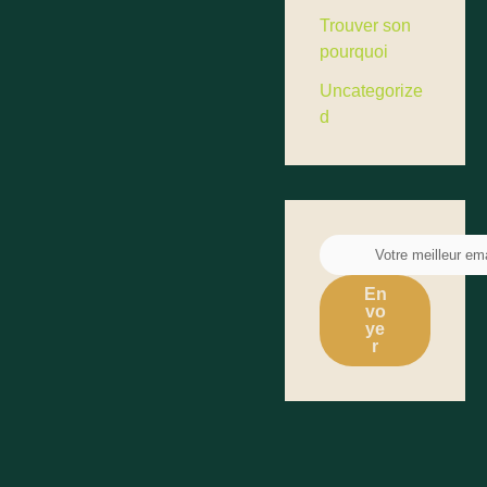
Trouver son
pourquoi
Uncategorize
d
En
vo
ye
r