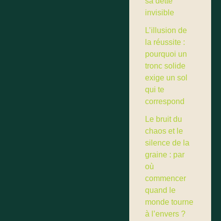
sa dette
invisible
L’illusion de
la réussite :
pourquoi un
tronc solide
exige un sol
qui te
correspond
Le bruit du
chaos et le
silence de la
graine : par
où
commencer
quand le
monde tourne
à l’envers ?