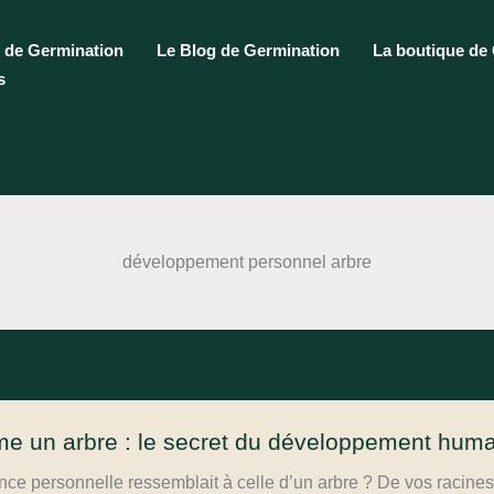
 de Germination
Le Blog de Germination
La boutique de
s
développement personnel arbre
e un arbre : le secret du développement huma
ance personnelle ressemblait à celle d’un arbre ? De vos racines